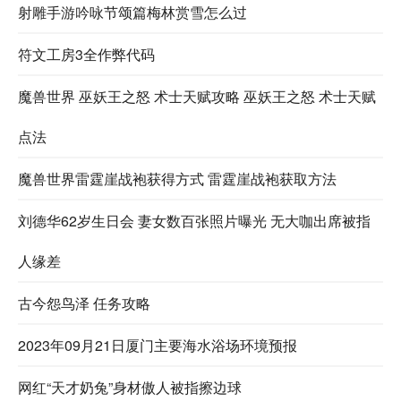
射雕手游吟咏节颂篇梅林赏雪怎么过
符文工房3全作弊代码
魔兽世界 巫妖王之怒 术士天赋攻略 巫妖王之怒 术士天赋
点法
魔兽世界雷霆崖战袍获得方式 雷霆崖战袍获取方法
刘德华62岁生日会 妻女数百张照片曝光 无大咖出席被指
人缘差
古今怨鸟泽 任务攻略
2023年09月21日厦门主要海水浴场环境预报
网红“天才奶兔”身材傲人被指擦边球