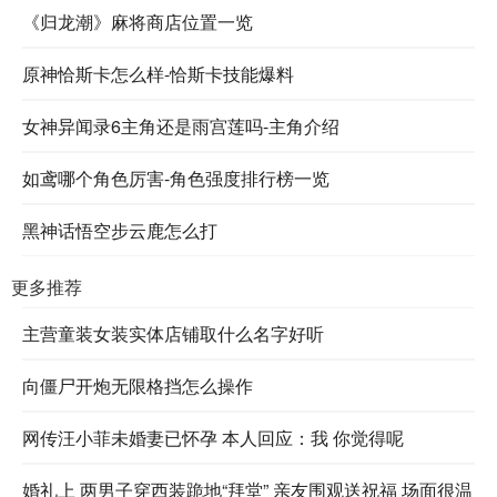
《归龙潮》麻将商店位置一览
原神恰斯卡怎么样-恰斯卡技能爆料
女神异闻录6主角还是雨宫莲吗-主角介绍
如鸢哪个角色厉害-角色强度排行榜一览
黑神话悟空步云鹿怎么打
更多推荐
主营童装女装实体店铺取什么名字好听
向僵尸开炮无限格挡怎么操作
网传汪小菲未婚妻已怀孕 本人回应：我 你觉得呢
婚礼上 两男子穿西装跪地“拜堂” 亲友围观送祝福 场面很温