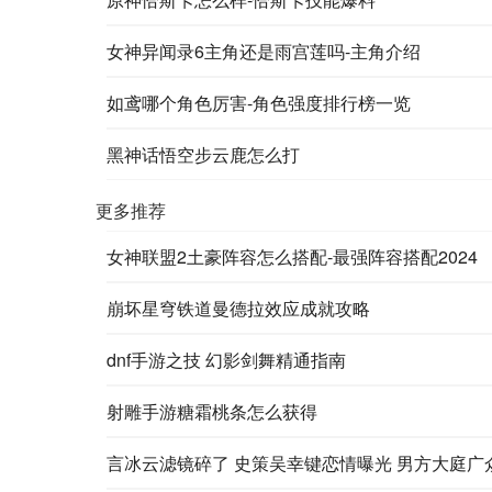
女神异闻录6主角还是雨宫莲吗-主角介绍
如鸢哪个角色厉害-角色强度排行榜一览
黑神话悟空步云鹿怎么打
更多推荐
女神联盟2土豪阵容怎么搭配-最强阵容搭配2024
崩坏星穹铁道曼德拉效应成就攻略
dnf手游之技 幻影剑舞精通指南
射雕手游糖霜桃条怎么获得
言冰云滤镜碎了 史策吴幸键恋情曝光 男方大庭广