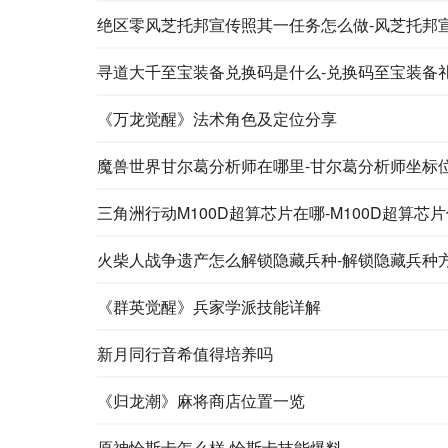
绝区零风芝托邦宣传照其一任务怎么做-风芝托邦
寻道大千至宝装备兑换码是什么-兑换码至宝装备
《万龙觉醒》法术角色及定位分享
魔兽世界甘尔葛分析师在哪里-甘尔葛分析师坐标
三角洲行动M100D超算芯片在哪-M100D超算芯
火柴人战争遗产怎么解锁隐藏兵种-解锁隐藏兵种
《群英觉醒》兵家学派技能详解
新月同行音希值得培养吗
《归龙潮》麻将商店位置一览
原神恰斯卡怎么样-恰斯卡技能爆料