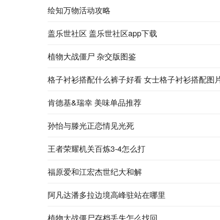
绘知万物活动攻略
盖乐世社区 盖乐世社区app下载
植物大战僵尸 杂交版图鉴
格子衬衫搭配什么裤子好看 女士格子衬衫搭配图
肯德基&瑞幸 美味单品推荐
孙怡与滕光正恋情见光死
王者荣耀机关百炼3-4怎么打
福原爱和江宏杰世纪大和解
阿凡达潘多拉边境高峰驻站在哪里
植物大战僵尸存档丢失怎么找回