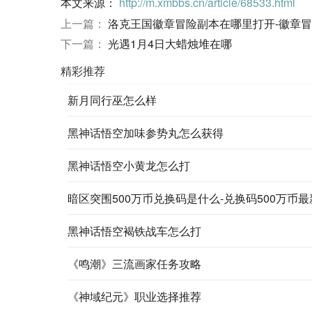
本文来源：
http://m.xmbbs.cn/article/68533.html
上一篇：
洛克王国徽章冒险副本在哪里打开-徽章
下一篇：
光遇1月4日大蜡烛堆在哪
精彩推荐
新月同行巫怎么样
黑神话悟空加味参势丸怎么获得
黑神话悟空小黄龙怎么打
暗区突围500万币兑换码是什么-兑换码500万币最新
黑神话悟空褐铁战车怎么打
《鸣潮》三流画家任务攻略
《神域纪元》职业选择推荐