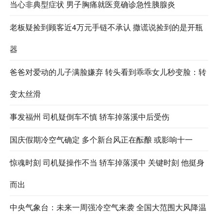
当心非典型症状 男子胸痛就医竟确诊急性胰腺炎
老板疑捡到顾客近4万元手链不承认 撒谎说捡到的是开瓶
器
爸爸对爱动的儿子满脸嫌弃 转头看到乖乖女儿秒变脸：转
变太丝滑
事发福州 司机疑倒车不慎 轿车掉落溪中后受伤
国庆假期冷空气确定 多个新台风正在酝酿 或影响十一
惊魂时刻 司机疑操作不当 轿车掉落溪中 关键时刻 他挺身
而出
中央气象台：未来一周强冷空气来袭 全国大范围大风降温