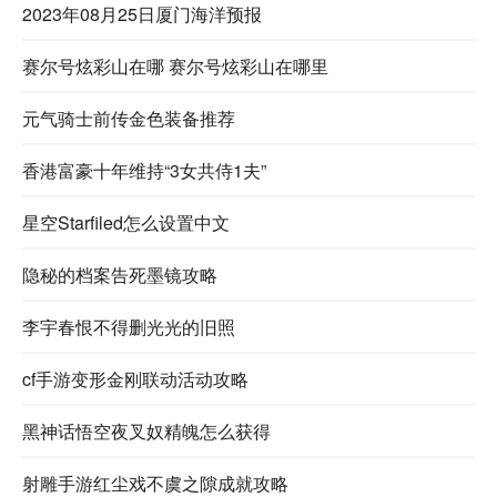
2023年08月25日厦门海洋预报
赛尔号炫彩山在哪 赛尔号炫彩山在哪里
元气骑士前传金色装备推荐
香港富豪十年维持“3女共侍1夫”
星空Starfiled怎么设置中文
隐秘的档案告死墨镜攻略
李宇春恨不得删光光的旧照
cf手游变形金刚联动活动攻略
黑神话悟空夜叉奴精魄怎么获得
射雕手游红尘戏不虞之隙成就攻略