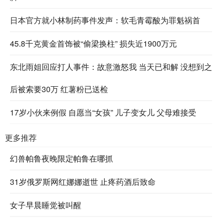
日本官方就小林制药事件发声：软毛青霉酸为罪魁祸首
45.8千克黄金首饰被“偷梁换柱” 损失近1900万元
东北雨姐回应打人事件：故意激怒我 当天已和解 没想到之
后被索要30万 红薯粉已送检
17岁小伙来例假 自愿当“女孩” 儿子变女儿 父母难接受
更多推荐
幻兽帕鲁夜晚限定帕鲁在哪抓
31岁俄罗斯网红娜娜逝世 止疼药酒后致命
女子早晨睡觉被叫醒