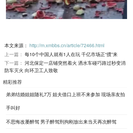
本文来源：
http://m.xmbbs.cn/article/72466.html
上一篇：
每10个中国人就有1人在玩 千亿市场正“掼”来
下一篇：
河北保定一店铺突然着火 洒水车碰巧路过秒变消
防车灭火 向环卫工人致敬
精彩推荐
弟弟结婚姐姐随礼7万 姐夫借口上班不来参加 现场亲友拍
手叫好
不思悔改屡醉驾 男子醉驾刑拘刚放出来当天再次醉驾