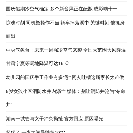
国庆假期冷空气确定 多个新台风正在酝酿 或影响十一
惊魂时刻 司机疑操作不当 轿车掉落溪中 关键时刻 他挺身
而出
中央气象台：未来一周强冷空气来袭 全国大范围大风降温
甘肃宁夏等局地降温可达16℃
幼儿园的国庆手工作业有多“卷” 网友吐槽这届家长太难做
8岁女孩小区消防水井内溺亡 媒体：别让消防井沦为“夺命
井”
湖南一城管与女子冲突撕扯 官方回应 原因曝光
起猛了 一夜之间暴跌超10℃