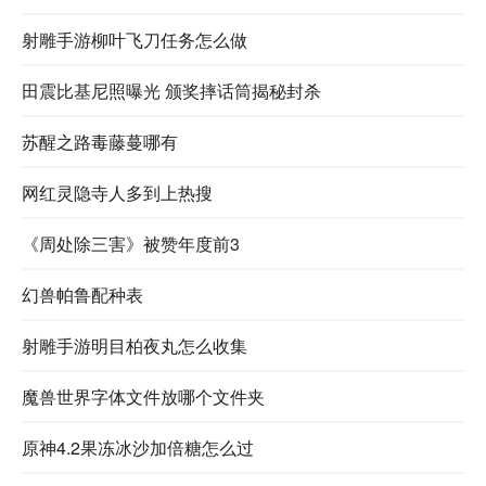
射雕手游柳叶飞刀任务怎么做
田震比基尼照曝光 颁奖摔话筒揭秘封杀
苏醒之路毒藤蔓哪有
网红灵隐寺人多到上热搜
​《周处除三害》被赞年度前3
幻兽帕鲁配种表
射雕手游明目柏夜丸怎么收集
魔兽世界字体文件放哪个文件夹
原神4.2果冻冰沙加倍糖怎么过