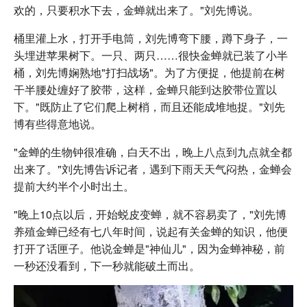
欢的，只要积水下去，金蝉就出来了。"刘先博说。
桶里灌上水，打开手电筒，刘先博弯下腰，蹲下身子，一
头埋进苹果树下。一只、两只……很快金蝉就已装了小半
桶，刘先博娴熟地"打扫战场"。为了方便捉，他提前在树
干半腰处缠好了胶带，这样，金蝉只能到达胶带位置以
下。"既防止了它们爬上树梢，而且还能成堆地捉。"刘先
博有些得意地说。
"金蝉的生物钟很准确，白天不出，晚上八点到九点就全都
出来了。"刘先博告诉记者，遇到下雨天天气闷热，金蝉会
提前大约半个小时出土。
"晚上10点以后，开始蜕皮变蝉，就不容易卖了，"刘先博
养殖金蝉已经有七八年时间，说起有关金蝉的知识，他便
打开了话匣子。他说金蝉是"神仙儿"，因为金蝉神秘，前
一秒还没看到，下一秒就能破土而出。