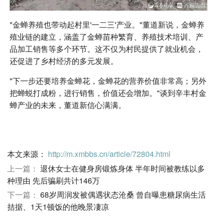
"金蝉养殖也带动起村里'一二三'产业。"董道新说，金蝉养
殖业链的建立，涵盖了金蝉苗种繁育、养殖技术培训、产
品加工销售等多个环节。这不仅为村民提供了就业机会，
还促进了乡村经济的多元发展。
"下一步还要培养金蝉花，金蝉花的营养价值非常高；另外
把蝉蜕打成粉，进行销售，价值还会增加。"谈到辛丰村金
蝉产业的未来，董道新信心满满。
本文来源：
http://m.xmbbs.cn/article/72804.html
上一篇：
退休女士在健身房锻炼身体 半年时间被教练以多
种理由 先后骗刷共计146万
下一篇：
68岁周润发被偶遇状态沧桑 曾自曝患糖尿病生活
拮据、1天1顿饭的他晚景凄凉