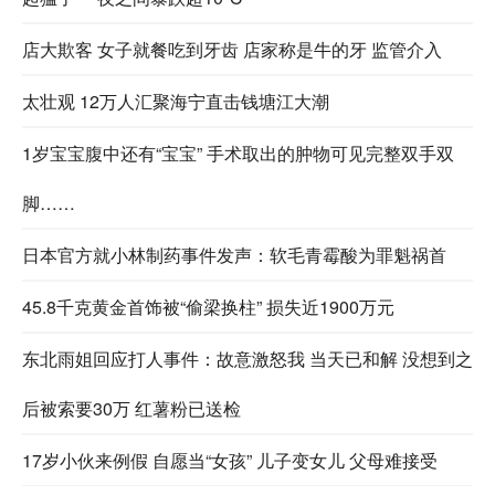
店大欺客 女子就餐吃到牙齿 店家称是牛的牙 监管介入
太壮观 12万人汇聚海宁直击钱塘江大潮
1岁宝宝腹中还有“宝宝” 手术取出的肿物可见完整双手双
脚……
日本官方就小林制药事件发声：软毛青霉酸为罪魁祸首
45.8千克黄金首饰被“偷梁换柱” 损失近1900万元
东北雨姐回应打人事件：故意激怒我 当天已和解 没想到之
后被索要30万 红薯粉已送检
17岁小伙来例假 自愿当“女孩” 儿子变女儿 父母难接受