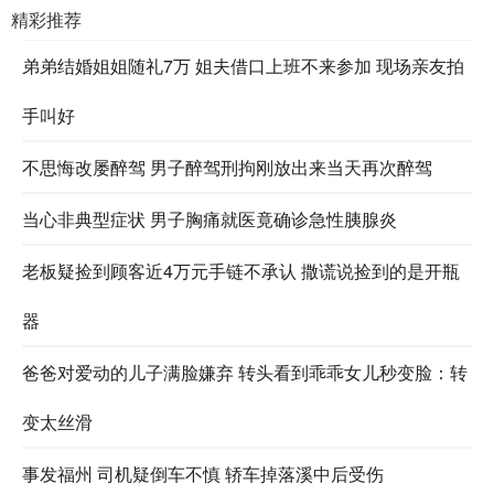
精彩推荐
弟弟结婚姐姐随礼7万 姐夫借口上班不来参加 现场亲友拍
手叫好
不思悔改屡醉驾 男子醉驾刑拘刚放出来当天再次醉驾
当心非典型症状 男子胸痛就医竟确诊急性胰腺炎
老板疑捡到顾客近4万元手链不承认 撒谎说捡到的是开瓶
器
爸爸对爱动的儿子满脸嫌弃 转头看到乖乖女儿秒变脸：转
变太丝滑
事发福州 司机疑倒车不慎 轿车掉落溪中后受伤