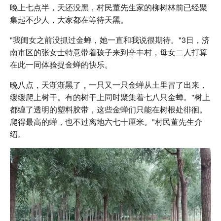
晚上七点半，天还没黑，村民董先生家的柳树林前已经聚
集起不少人，大家都在等待天黑。
"我闺女之前没抓过金蝉，她一直和我说很期待。"3日，济
南市区的张女士特意带着孩子来到辛丰村，母女二人打算
在此一同体验捉金蝉的快乐。
晚八点，天渐渐黑了，一只又一只金蝉从土里冒了出来，
缓缓爬上树干。有的树干上同时聚集着七八只金蝉。"树上
都缠了透明的塑料胶带，这些金蝉们只能在树根处徘徊。
爬得最高的蝉，也不过离地六七十厘米。"村民董先生介
绍。